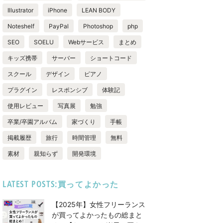
Illustrator
iPhone
LEAN BODY
Noteshelf
PayPal
Photoshop
php
SEO
SOELU
Webサービス
まとめ
キッズ携帯
サーバー
ショートコード
スクール
デザイン
ピアノ
プラグイン
レスポンシブ
体験記
使用レビュー
写真展
勉強
卒業/卒園アルバム
家づくり
手帳
掲載履歴
旅行
時間管理
無料
素材
親知らず
開発環境
LATEST POSTS:買ってよかった
【2025年】女性フリーランス
が買ってよかったもの総まと