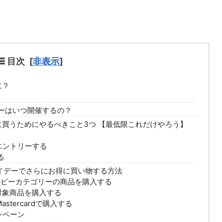
目次
[
非表示
]
に？
イデーはいつ開催するの？
得に買うためにやるべきこと3つ 【最低限これだけやろう】
エントリーする
る
イデーでさらにお得に買い物する方法
・ホビーカテゴリーの商品を購入する
対象商品を購入する
astercardで購入する
ンペーン