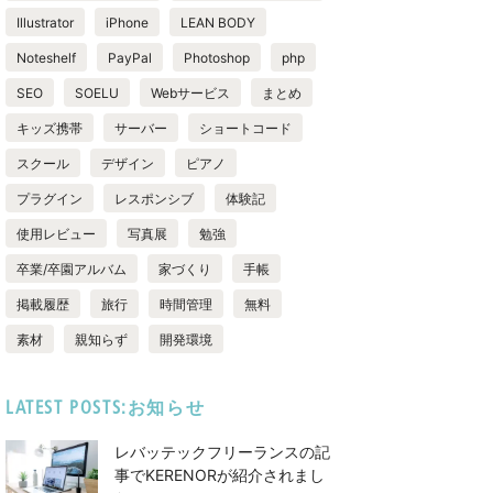
Illustrator
iPhone
LEAN BODY
Noteshelf
PayPal
Photoshop
php
SEO
SOELU
Webサービス
まとめ
キッズ携帯
サーバー
ショートコード
スクール
デザイン
ピアノ
プラグイン
レスポンシブ
体験記
使用レビュー
写真展
勉強
卒業/卒園アルバム
家づくり
手帳
掲載履歴
旅行
時間管理
無料
素材
親知らず
開発環境
LATEST POSTS:お知らせ
レバッテックフリーランスの記
事でKERENORが紹介されまし