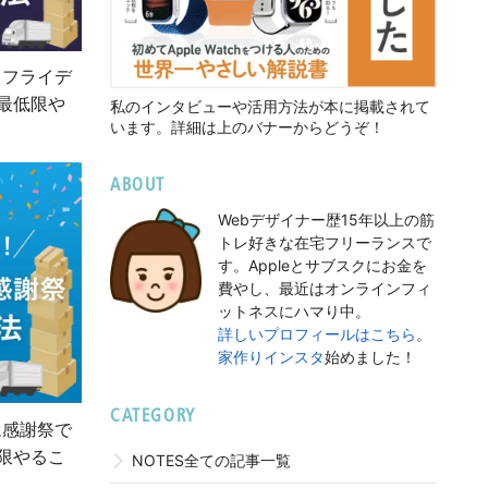
クフライデ
最低限や
私のインタビューや活用方法が本に掲載されて
います。詳細は上のバナーからどうぞ！
ABOUT
Webデザイナー歴15年以上の筋
トレ好きな在宅フリーランスで
す。Appleとサブスクにお金を
費やし、最近はオンラインフィ
ットネスにハマり中。
詳しいプロフィールはこちら
。
家作りインスタ
始めました！
CATEGORY
ム感謝祭で
限やるこ
NOTES全ての記事一覧