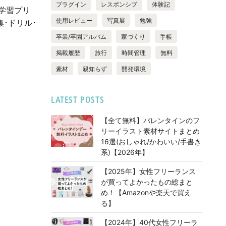
プラグイン
レスポンシブ
体験記
学習プリ
使用レビュー
写真展
勉強
集･ドリル･
卒業/卒園アルバム
家づくり
手帳
掲載履歴
旅行
時間管理
無料
素材
親知らず
開発環境
LATEST POSTS
【全て無料】バレンタインのフ
リーイラスト素材サイトまとめ
16選(おしゃれ/かわいい/手書き
系)【2026年】
【2025年】女性フリーランス
が買ってよかったもの総まと
め！【Amazonや楽天で買え
る】
【2024年】40代女性フリーラ