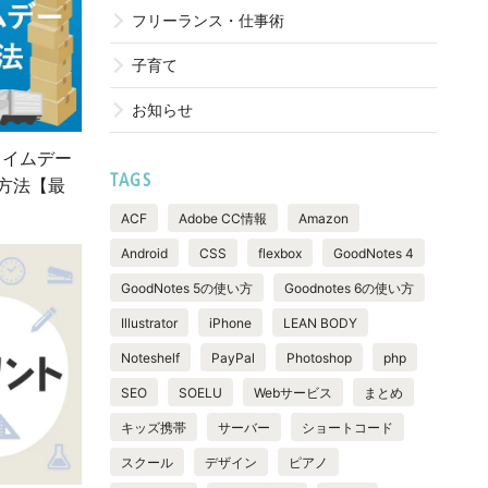
フリーランス・仕事術
子育て
お知らせ
ライムデー
TAGS
方法【最
ACF
Adobe CC情報
Amazon
Android
CSS
flexbox
GoodNotes 4
GoodNotes 5の使い方
Goodnotes 6の使い方
Illustrator
iPhone
LEAN BODY
Noteshelf
PayPal
Photoshop
php
SEO
SOELU
Webサービス
まとめ
キッズ携帯
サーバー
ショートコード
スクール
デザイン
ピアノ