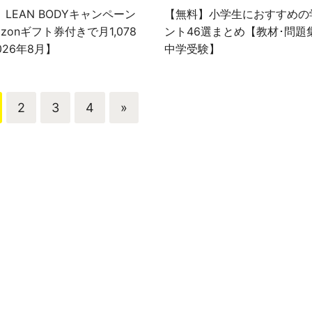
】LEAN BODYキャンペーン
【無料】小学生におすすめの
zonギフト券付きで月1,078
ント46選まとめ【教材･問題
026年8月】
中学受験】
2
3
4
»