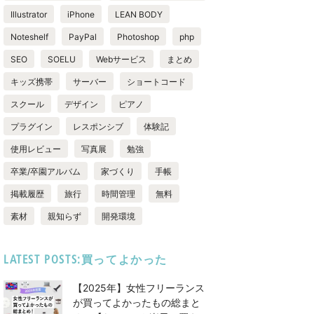
Illustrator
iPhone
LEAN BODY
Noteshelf
PayPal
Photoshop
php
SEO
SOELU
Webサービス
まとめ
キッズ携帯
サーバー
ショートコード
スクール
デザイン
ピアノ
プラグイン
レスポンシブ
体験記
使用レビュー
写真展
勉強
卒業/卒園アルバム
家づくり
手帳
掲載履歴
旅行
時間管理
無料
素材
親知らず
開発環境
LATEST POSTS:買ってよかった
【2025年】女性フリーランス
が買ってよかったもの総まと