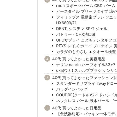
roun スポーツバーム CBD バーム
ビースタイル プリーツタイプ 涼
フィリップス 電動歯ブラシ ソニッ
HX6809/71
DENT. システマ SP-T ジェル
バトラー・CHX洗口液
UFCサプライ こどもデンタルフロ
REYS レイズ ホエイ プロテイン 
カラダのものさし エクオール検査
40代 買ってよかった美容用品
ナリン nahrin ハーブオイル33+
uka(ウカ) スカルプブラシ ケンザ
40代 買ってよかったファッション
スタンダードサプライ 2wayドロ
バッグインバッグ
COUDRE(クードル)ワイドハン
ネックレス パール 淡水パール ゴ
40代 買ってよかった日用品
【食洗器対応・パッキン一体モデル】タ