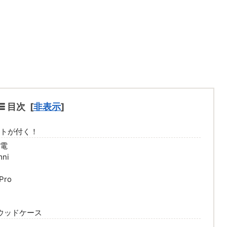
目次
[
非表示
]
イントが付く！
家電
mni
Pro
ラルウッドケース