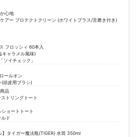
やか心地
ケアー プロテクトクリーン (ホワイトプラス/舌磨き付き)
ス フロッシィ 60本入
(塩キャラメル風味)
「ソイチェック」
7 ロールオン
ン(頭皮用ブラシ)
系商品
ーストリングトート
ドルショートトート
ールド
イガー魔法瓶(TIGER) 水筒 350ml