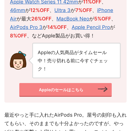
Apple Watch Series 11 42mm
が
11%OFF
、
46mm
が
12%OFF
、
Ultra 3
が
7%OFF
、
iPhone
Air
が最大
26%OFF
、
MacBook Neo
が
5%OFF
、
AirPods Pro 3
が
14%OFF
、
Apple Pencil Pro
が
8%OFF
、などApple製品がお買い得！
Appleの人気商品がタイムセール
中！売り切れる前に今すぐチェッ
ク！
Appleのセールはこちら
最近やっと手に入れたAirPods Pro。屋号の刻印も入れ
てもらい、そのままでも十分よかったのですが、やっ