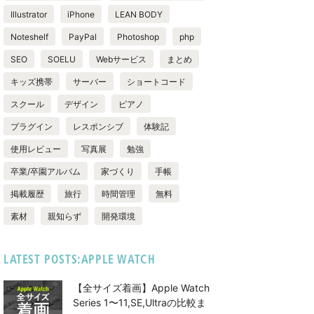
Illustrator
iPhone
LEAN BODY
Noteshelf
PayPal
Photoshop
php
SEO
SOELU
Webサービス
まとめ
キッズ携帯
サーバー
ショートコード
スクール
デザイン
ピアノ
プラグイン
レスポンシブ
体験記
使用レビュー
写真展
勉強
卒業/卒園アルバム
家づくり
手帳
掲載履歴
旅行
時間管理
無料
素材
親知らず
開発環境
LATEST POSTS:APPLE WATCH
【全サイズ着画】Apple Watch
Series 1〜11,SE,Ultraの比較ま