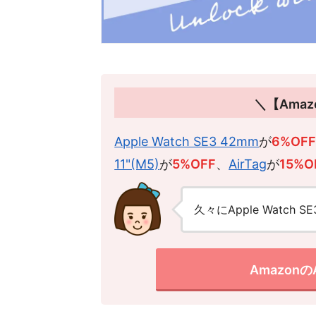
＼【Amaz
Apple Watch SE3 42mm
が
6%OF
11"(M5)
が
5%OFF
、
AirTag
が
15%O
久々にApple Watc
Amazon