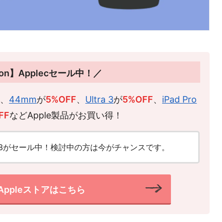
on】Applecセール中！／
F
、
44mm
が
5%OFF
、
Ultra 3
が
5%OFF
、
iPad Pro
FF
などApple製品がお買い得！
h SE3がセール中！検討中の方は今がチャンスです。
のAppleストアはこちら