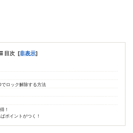
目次
[
非表示
]
 IDでロック解除する方法
お得！
入すればポイントがつく！