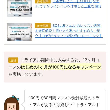
【本音レビュー】SOELU(ソエ
参考記事
ル)でオンラインヨガを体験した正直な感想
SOELU(ソエル)のレッスン内容
参考記事
を徹底解説！選び方や私のおすすめもご紹
介【ヨガ/ピラティス/部分別トレーニング】
トライアル期間中に入会すると、12ヶ月コ
注目
ースの
はじめの1ヶ月が100円になるキャンペーン
を実施しています。
100円で30日間レッスン受け放題のトラ
イアルがあるのは嬉しい！トライアル中