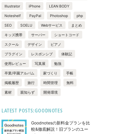
Illustrator
iPhone
LEAN BODY
Noteshelf
PayPal
Photoshop
php
SEO
SOELU
Webサービス
まとめ
キッズ携帯
サーバー
ショートコード
スクール
デザイン
ピアノ
プラグイン
レスポンシブ
体験記
使用レビュー
写真展
勉強
卒業/卒園アルバム
家づくり
手帳
掲載履歴
旅行
時間管理
無料
素材
親知らず
開発環境
LATEST POSTS:GOODNOTES
Goodnotesの新料金プランを比
較&徹底解説！旧プランのユー