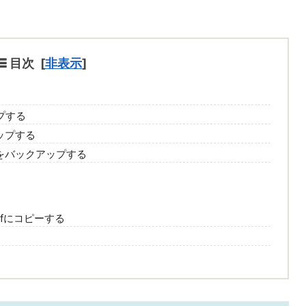
目次
[
非表示
]
プする
ップする
をバックアップする
lefにコピーする